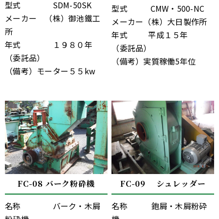
型式 SDM-50SK
型式 CMW・500-NC
メーカー （株）御池鐵工
メーカー（株）大日製作所
所
年式 平成１５年
年式 １９８０年
（委託品）
（委託品）
（備考）実質稼働5年位
（備考）モーター５５kw
FC-08 バーク粉砕機
FC-09 シュレッダー
名称 バーク・木屑
名称 鉋屑・木屑粉砕