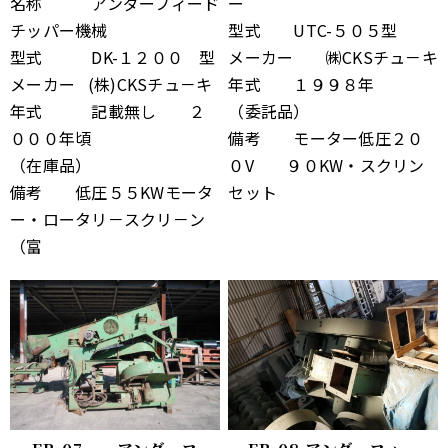
名称 アンダーフィード
ー
チッパー機械
型式 UTC-５０５型
型式 DK-１２００ 型
メーカー ㈱CKSチュ－キ
メーカー (株)CKSチュ－キ
年式 １９９８年
年式 記載無し ２
（委託品）
０００年頃
備考 モーター低圧２０
（在庫品）
０V ９０KW・スクリン
備考 低圧５５KWモータ
セット
ー・ロータリ－スクリ－ン
（富