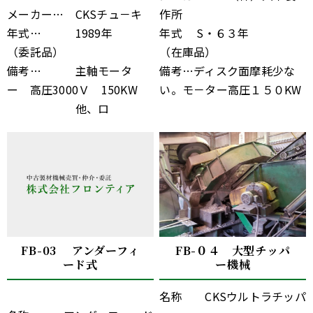
メーカー… CKSチュ－キ
作所
年式… 1989年
年式 S・６３年
（委託品）
（在庫品）
備考… 主軸モータ
備考…ディスク面摩耗少な
ー 高圧3000Ｖ 150KW
い。モ－ター高圧１５０KW
他、ロ
FB-03 アンダーフィ
FB-０４ 大型チッパ
ード式
ー機械
名称 CKSウルトラチッパ