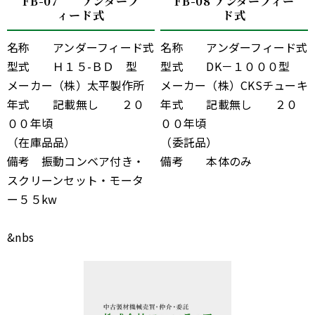
FB-07 アンダーフ
FB-08 アンダーフィー
ィード式
ド式
名称 アンダーフィード式
名称 アンダーフィード式
型式 Ｈ１５-ＢＤ 型
型式 DK－１０００型
メーカー（株）太平製作所
メーカー（株）CKSチューキ
年式 記載無し ２０
年式 記載無し ２０
００年頃
００年頃
（在庫品品）
（委託品）
備考 振動コンベア付き・
備考 本体のみ
スクリーンセット・モータ
ー５５kw
&nbs